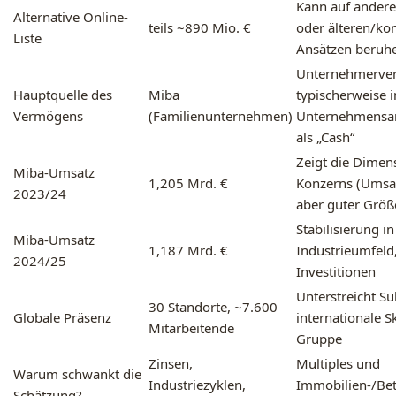
Kann auf ander
Alternative Online-
teils ~890 Mio. €
oder älteren/ko
Liste
Ansätzen beruh
Unternehmerver
Hauptquelle des
Miba
typischerweise i
Vermögens
(Familienunternehmen)
Unternehmensant
als „Cash“
Zeigt die Dimen
Miba-Umsatz
1,205 Mrd. €
Konzerns (Umsa
2023/24
aber guter Größ
Stabilisierung i
Miba-Umsatz
1,187 Mrd. €
Industrieumfeld
2024/25
Investitionen
Unterstreicht S
30 Standorte, ~7.600
Globale Präsenz
internationale S
Mitarbeitende
Gruppe
Zinsen,
Multiples und
Warum schwankt die
Industriezyklen,
Immobilien-/Bet
Schätzung?