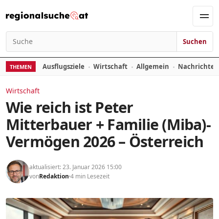
Zum Inhalt springen
Men
Suchen
Suchen nach:
Ausflugsziele
Wirtschaft
Allgemein
Nachrichte
THEMEN
Wirtschaft
Wie reich ist Peter
Mitterbauer + Familie (Miba)-
Vermögen 2026 – Österreich
aktualisiert: 23. Januar 2026 15:00
von
Redaktion
4 min Lesezeit