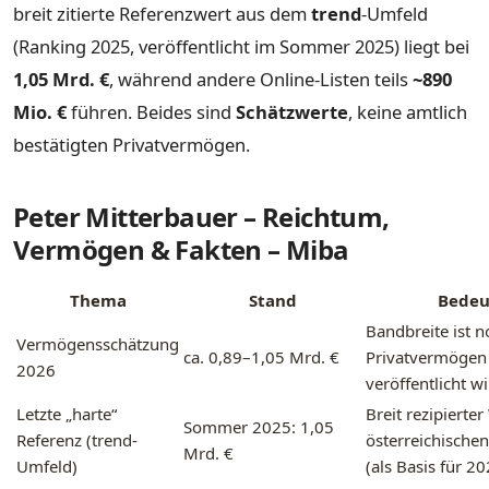
breit zitierte Referenzwert aus dem
trend
-Umfeld
(Ranking 2025, veröffentlicht im Sommer 2025) liegt bei
1,05 Mrd. €
, während andere Online-Listen teils
~890
Mio. €
führen. Beides sind
Schätzwerte
, keine amtlich
bestätigten Privatvermögen.
Peter Mitterbauer – Reichtum,
Vermögen & Fakten – Miba
Thema
Stand
Bedeu
Bandbreite ist n
Vermögensschätzung
ca. 0,89–1,05 Mrd. €
Privatvermögen n
2026
veröffentlicht w
Letzte „harte“
Breit rezipierter
Sommer 2025: 1,05
Referenz (trend-
österreichischen
Mrd. €
Umfeld)
(als Basis für 2