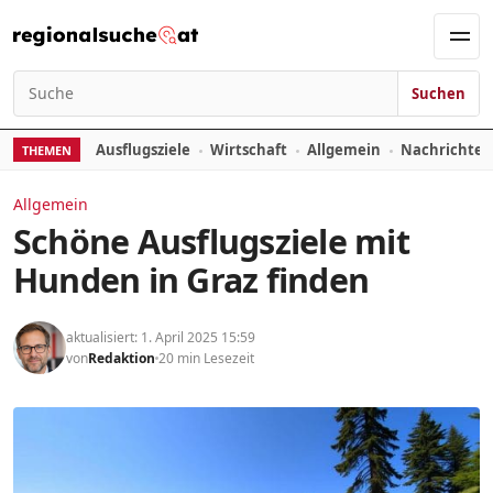
Zum Inhalt springen
Men
Suchen
Suchen nach:
Ausflugsziele
Wirtschaft
Allgemein
Nachrichte
THEMEN
Allgemein
Schöne Ausflugsziele mit
Hunden in Graz finden
aktualisiert: 1. April 2025 15:59
von
Redaktion
20 min Lesezeit