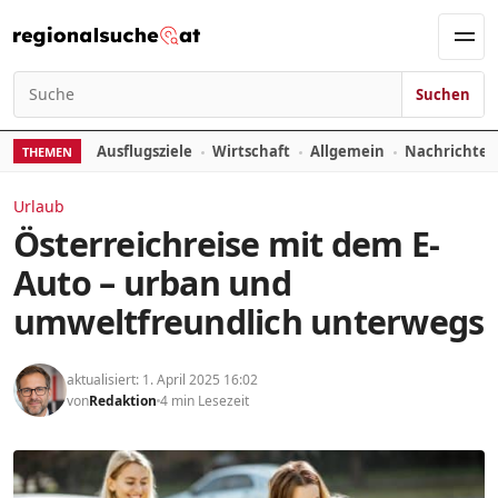
Zum Inhalt springen
Men
Suchen
Suchen nach:
Ausflugsziele
Wirtschaft
Allgemein
Nachrichte
THEMEN
Urlaub
Österreichreise mit dem E-
Auto – urban und
umweltfreundlich unterwegs
aktualisiert: 1. April 2025 16:02
von
Redaktion
4 min Lesezeit