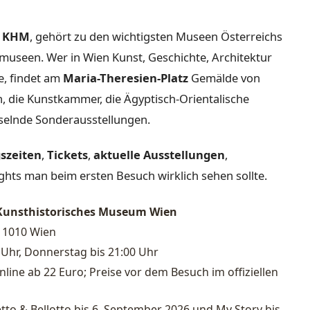
z
KHM
, gehört zu den wichtigsten Museen Österreichs
museen. Wer in Wien Kunst, Geschichte, Architektur
e, findet am
Maria-Theresien-Platz
Gemälde von
n, die Kunstkammer, die Ägyptisch-Orientalische
elnde Sonderausstellungen.
szeiten
,
Tickets
,
aktuelle Ausstellungen
,
ghts man beim ersten Besuch wirklich sehen sollte.
Kunsthistorisches Museum Wien
, 1010 Wien
0 Uhr, Donnerstag bis 21:00 Uhr
online ab 22 Euro; Preise vor dem Besuch im offiziellen
to & Bellotto bis 6. September 2026 und My Story bis