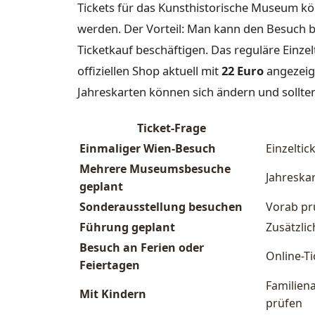
Tickets für das Kunsthistorische Museum kö
werden. Der Vorteil: Man kann den Besuch b
Ticketkauf beschäftigen. Das reguläre Einze
offiziellen Shop aktuell mit
22 Euro
angezeigt
Jahreskarten können sich ändern und sollte
Ticket-Frage
Einmaliger Wien-Besuch
Einzeltic
Mehrere Museumsbesuche
Jahreska
geplant
Sonderausstellung besuchen
Vorab prü
Führung geplant
Zusätzlic
Besuch an Ferien oder
Online-T
Feiertagen
Familien
Mit Kindern
prüfen