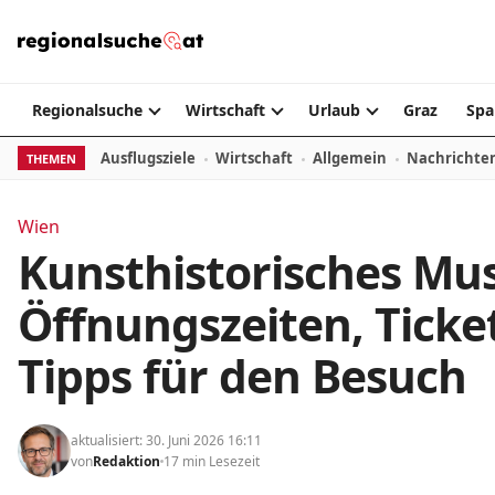
Zum Inhalt springen
Regionalsuche
Wirtschaft
Urlaub
Graz
Spa
Ausflugsziele
Wirtschaft
Allgemein
Nachrichte
THEMEN
Wien
Kunsthistorisches Mu
Öffnungszeiten, Ticke
Tipps für den Besuch
aktualisiert: 30. Juni 2026 16:11
von
Redaktion
17 min Lesezeit