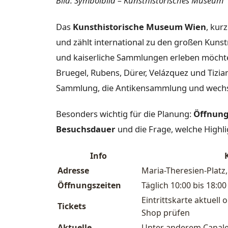
Bild: Symbolbild – Kunsthistorisches Museum
Das
Kunsthistorische Museum Wien
, kur
und zählt international zu den großen Kunst
und kaiserliche Sammlungen erleben möcht
Bruegel, Rubens, Dürer, Velázquez und Tizia
Sammlung, die Antikensammlung und wechs
Besonders wichtig für die Planung:
Öffnung
Besuchsdauer
und die Frage, welche Highli
Info
Adresse
Maria-Theresien-Platz
Öffnungszeiten
Täglich 10:00 bis 18:0
Eintrittskarte aktuell 
Tickets
Shop prüfen
Aktuelle
Unter anderem Canalet