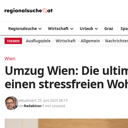
Zum Inhalt springen
Regionalsuche
Wirtschaft
Urlaub
Graz
Spa
Ausflugsziele
Wirtschaft
Allgemein
Nachrichte
THEMEN
Wien
Umzug Wien: Die ultim
einen stressfreien W
aktualisiert: 25. Juni 2025 08:15
von
Redaktion
5 min Lesezeit