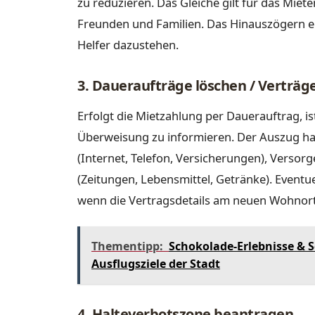
zu reduzieren. Das Gleiche gilt für das Miet
Freunden und Familien. Das Hinauszögern 
Helfer dazustehen.
3. Daueraufträge löschen / Vertr
Erfolgt die Mietzahlung per Dauerauftrag, is
Überweisung zu informieren. Der Auszug ha
(Internet, Telefon, Versicherungen), Verso
(Zeitungen, Lebensmittel, Getränke). Eventuel
wenn die Vertragsdetails am neuen Wohnort 
Thementipp:
Schokolade-Erlebnisse & 
Ausflugsziele der Stadt
4. Halteverbotszone beantragen