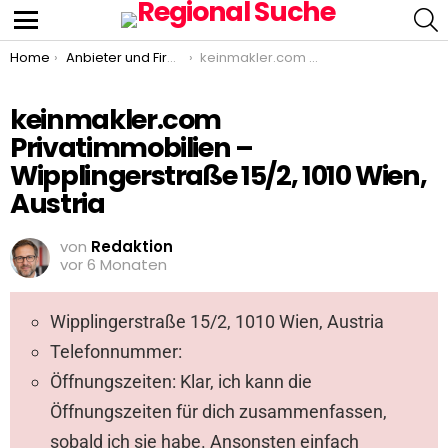
S
Menu
You are here:
Home
Anbieter und Firmen
keinmakler.com Privatimmobilien – Wipplingerstraße 15/2, 1010 Wien, Austria
keinmakler.com
Privatimmobilien –
Wipplingerstraße 15/2, 1010 Wien,
Austria
von
Redaktion
vor 6 Monaten
Wipplingerstraße 15/2, 1010 Wien, Austria
Telefonnummer:
Öffnungszeiten: Klar, ich kann die
Öffnungszeiten für dich zusammenfassen,
sobald ich sie habe. Ansonsten einfach