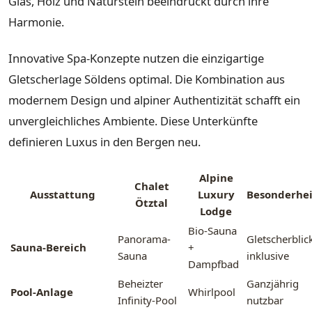
Glas, Holz und Naturstein beeindruckt durch ihre
Harmonie.
Innovative Spa-Konzepte nutzen die einzigartige
Gletscherlage Söldens optimal. Die Kombination aus
modernem Design und alpiner Authentizität schafft ein
unvergleichliches Ambiente. Diese Unterkünfte
definieren Luxus in den Bergen neu.
Alpine
Chalet
Ausstattung
Luxury
Besonderhe
Ötztal
Lodge
Bio-Sauna
Panorama-
Gletscherblic
Sauna-Bereich
+
Sauna
inklusive
Dampfbad
Beheizter
Ganzjährig
Pool-Anlage
Whirlpool
Infinity-Pool
nutzbar