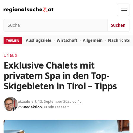
Zum Inhalt springen
Men
Suchen
Suchen nach:
Ausflugsziele
Wirtschaft
Allgemein
Nachrichte
THEMEN
Urlaub
Exklusive Chalets mit
privatem Spa in den Top-
Skigebieten in Tirol – Tipps
aktualisiert: 13. September 2025 05:45
von
Redaktion
30 min Lesezeit