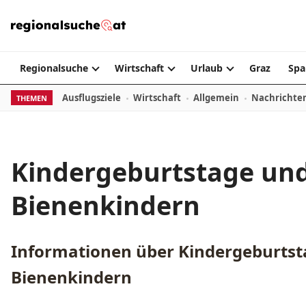
Zum Inhalt springen
Regionalsuche
Wirtschaft
Urlaub
Graz
Spa
Ausflugsziele
Wirtschaft
Allgemein
Nachrichte
THEMEN
Kindergeburtstage und
Bienenkindern
Informationen über
Kindergeburtst
Bienenkindern