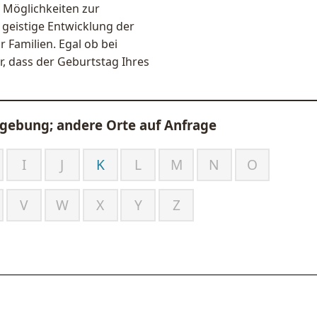
n Möglichkeiten zur
geistige Entwicklung der
r Familien. Egal ob bei
, dass der Geburtstag Ihres
ebung; andere Orte auf Anfrage
I
J
K
L
M
N
O
V
W
X
Y
Z