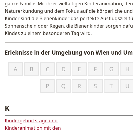
ganze Familie. Mit ihrer vielfältigen Kinderanimation, de
Naturerkundung und dem Fokus auf die körperliche und 
Kinder sind die Bienenkinder das perfekte Ausflugsziel fü
Sonnenschein oder Regen, die Bienenkinder sorgen dafür
Kindes zu einem besonderen Tag wird.
Erlebnisse in der Umgebung von
Wien und Umg
A
B
C
D
E
F
G
H
P
Q
R
S
T
U
K
Kindergeburtstage und
Kinderanimation mit den