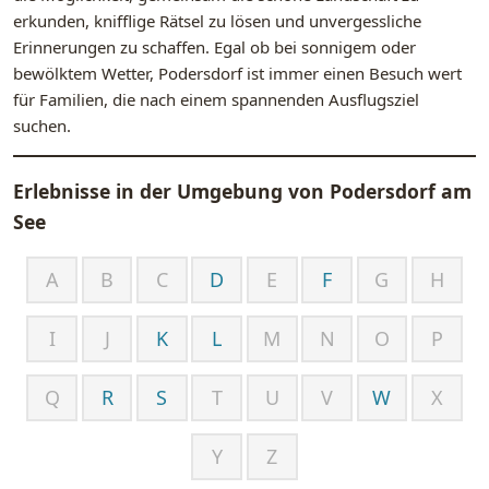
erkunden, knifflige Rätsel zu lösen und unvergessliche
Erinnerungen zu schaffen. Egal ob bei sonnigem oder
bewölktem Wetter, Podersdorf ist immer einen Besuch wert
für Familien, die nach einem spannenden Ausflugsziel
suchen.
Erlebnisse in der Umgebung von
Podersdorf am
See
A
B
C
D
E
F
G
H
I
J
K
L
M
N
O
P
Q
R
S
T
U
V
W
X
Y
Z