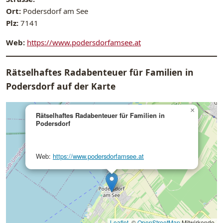
Ort:
Podersdorf am See
Plz:
7141
Web:
https://www.podersdorfamsee.at
Rätselhaftes Radabenteuer für Familien in
Podersdorf auf der Karte
×
Rätselhaftes Radabenteuer für Familien in
Podersdorf
Web:
https://www.podersdorfamsee.at
Leaflet
, ©
OpenStreetMap
Mitwirkende