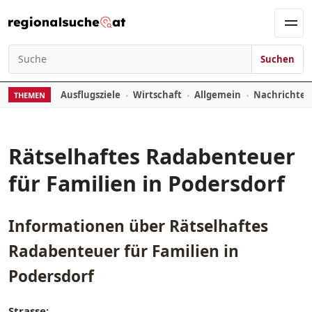
Zum Inhalt springen
Men
Suchen
Suchen nach:
Ausflugsziele
Wirtschaft
Allgemein
Nachrichte
THEMEN
Rätselhaftes Radabenteuer
für Familien in Podersdorf
Informationen über
Rätselhaftes
Radabenteuer für Familien in
Podersdorf
Strasse: