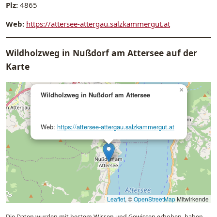
Plz:
4865
Web:
https://attersee-attergau.salzkammergut.at
Wildholzweg in Nußdorf am Attersee auf der
Karte
×
Wildholzweg in Nußdorf am Attersee
Web:
https://attersee-attergau.salzkammergut.at
Leaflet
, ©
OpenStreetMap
Mitwirkende
Die Daten wurden mit bestem Wissen und Gewissen erhoben, haben