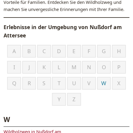
Vorteile für Familien. Entdecken Sie den Wildholzweg und
machen Sie unvergessliche Erinnerungen mit Ihrer Familie.
Erlebnisse in der Umgebung von
Nußdorf am
Attersee
A
B
C
D
E
F
G
H
I
J
K
L
M
N
O
P
Q
R
S
T
U
V
W
X
Y
Z
W
Wildholzweg in Nußdorf am