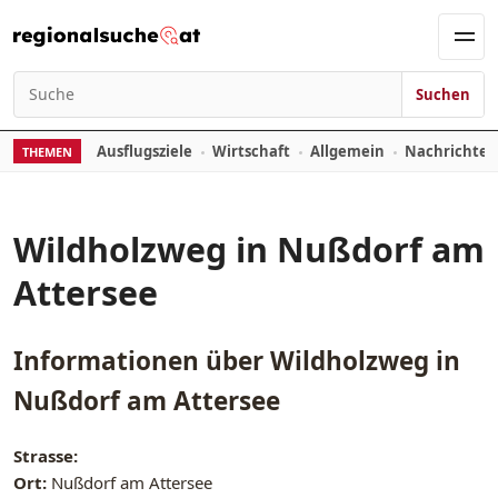
Zum Inhalt springen
Men
Suchen
Suchen nach:
Ausflugsziele
Wirtschaft
Allgemein
Nachrichte
THEMEN
Wildholzweg in Nußdorf am
Attersee
Informationen über
Wildholzweg in
Nußdorf am Attersee
Strasse:
Ort:
Nußdorf am Attersee