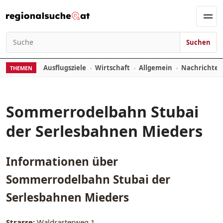
Zum Inhalt springen
Men
Suchen
Suchen nach:
Ausflugsziele
Wirtschaft
Allgemein
Nachrichte
THEMEN
Sommerrodelbahn Stubai
der Serlesbahnen Mieders
Informationen über
Sommerrodelbahn Stubai der
Serlesbahnen Mieders
Strasse:
Waldrasterweg 1