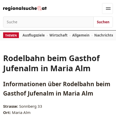
Zum Inhalt springen
Men
Suchen
Suchen nach:
Ausflugsziele
Wirtschaft
Allgemein
Nachrichte
THEMEN
Rodelbahn beim Gasthof
Jufenalm in Maria Alm
Informationen über
Rodelbahn beim
Gasthof Jufenalm in Maria Alm
Strasse:
Sonnberg 33
Ort:
Maria Alm