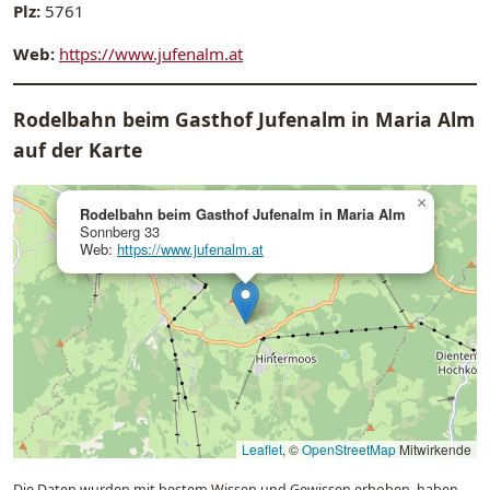
Plz:
5761
Web:
https://www.jufenalm.at
Rodelbahn beim Gasthof Jufenalm in Maria Alm
auf der Karte
×
Rodelbahn beim Gasthof Jufenalm in Maria Alm
Sonnberg 33
Web:
https://www.jufenalm.at
Leaflet
, ©
OpenStreetMap
Mitwirkende
Die Daten wurden mit bestem Wissen und Gewissen erhoben, haben