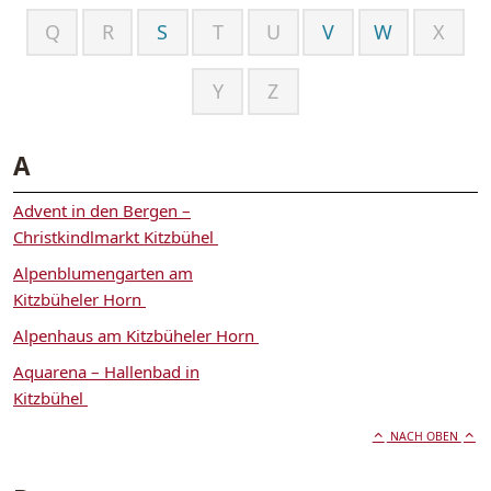
Q
R
S
T
U
V
W
X
Y
Z
A
Advent in den Bergen –
Christkindlmarkt Kitzbühel
Alpenblumengarten am
Kitzbüheler Horn
Alpenhaus am Kitzbüheler Horn
Aquarena – Hallenbad in
Kitzbühel
NACH OBEN