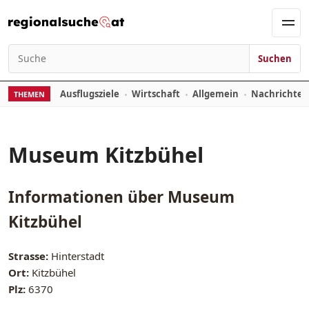
Zum Inhalt springen
Men
Suchen
Suchen nach:
Ausflugsziele
Wirtschaft
Allgemein
Nachrichte
THEMEN
Museum Kitzbühel
Informationen über
Museum
Kitzbühel
Strasse:
Hinterstadt
Ort:
Kitzbühel
Plz:
6370