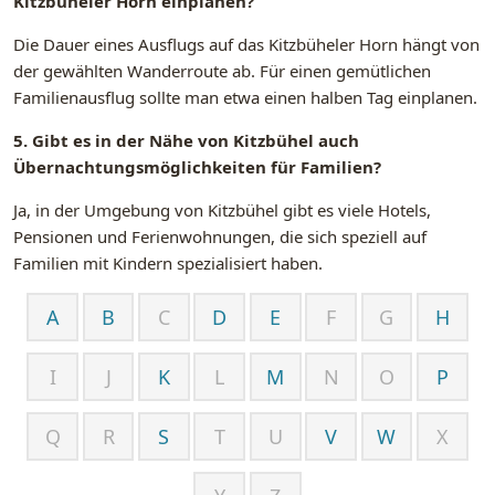
Kitzbüheler Horn einplanen?
Die Dauer eines Ausflugs auf das Kitzbüheler Horn hängt von
der gewählten Wanderroute ab. Für einen gemütlichen
Familienausflug sollte man etwa einen halben Tag einplanen.
5. Gibt es in der Nähe von Kitzbühel auch
Übernachtungsmöglichkeiten für Familien?
Ja, in der Umgebung von Kitzbühel gibt es viele Hotels,
Pensionen und Ferienwohnungen, die sich speziell auf
Familien mit Kindern spezialisiert haben.
A
B
C
D
E
F
G
H
I
J
K
L
M
N
O
P
Q
R
S
T
U
V
W
X