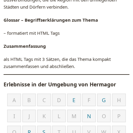
Städten und Dörfern verbinden.
Glossar – Begriffserklärungen zum Thema
– formatiert mit HTML Tags
Zusammenfassung
als HTML Tags mit 3 Sätzen, die das Thema kompakt
zusammenfassen und abschließen.
Erlebnisse in der Umgebung von
Hermagor
A
B
C
D
E
F
G
H
I
J
K
L
M
N
O
P
Q
R
S
T
U
V
W
X