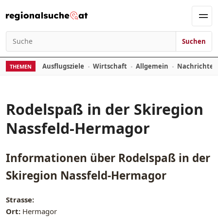
Zum Inhalt springen
Men
Suchen
Suchen nach:
Ausflugsziele
Wirtschaft
Allgemein
Nachrichte
THEMEN
Rodelspaß in der Skiregion
Nassfeld-Hermagor
Informationen über
Rodelspaß in der
Skiregion Nassfeld-Hermagor
Strasse:
Ort:
Hermagor