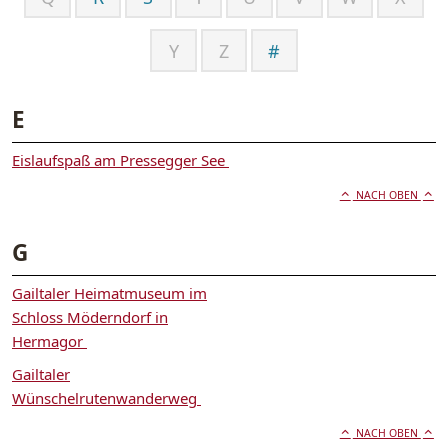
Y
Z
#
E
Eislaufspaß am Pressegger See
NACH OBEN
G
Gailtaler Heimatmuseum im
Schloss Möderndorf in
Hermagor
Gailtaler
Wünschelrutenwanderweg
NACH OBEN