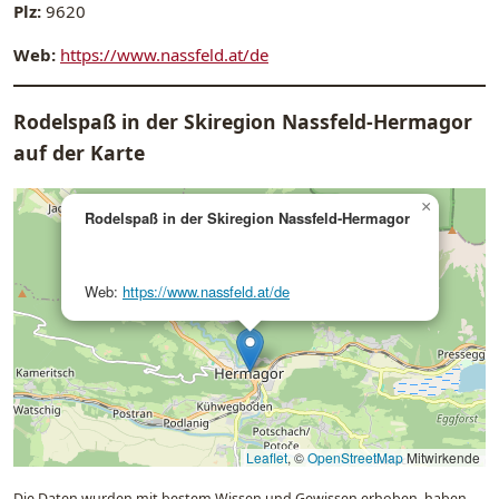
Plz:
9620
Web:
https://www.nassfeld.at/de
Rodelspaß in der Skiregion Nassfeld-Hermagor
auf der Karte
×
Rodelspaß in der Skiregion Nassfeld-Hermagor
Web:
https://www.nassfeld.at/de
Leaflet
, ©
OpenStreetMap
Mitwirkende
Die Daten wurden mit bestem Wissen und Gewissen erhoben, haben