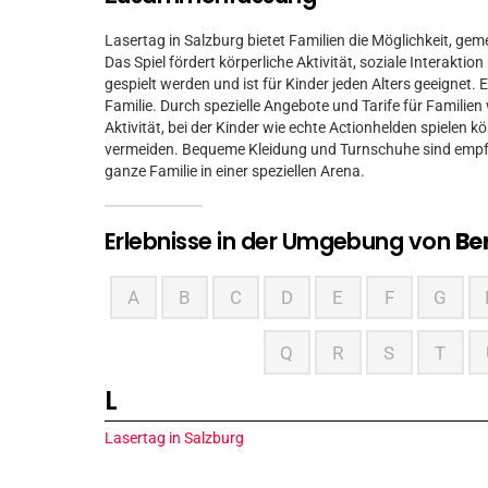
Lasertag in Salzburg bietet Familien die Möglichkeit, g
Das Spiel fördert körperliche Aktivität, soziale Interakt
gespielt werden und ist für Kinder jeden Alters geeignet
Familie. Durch spezielle Angebote und Tarife für Familien 
Aktivität, bei der Kinder wie echte Actionhelden spiele
vermeiden. Bequeme Kleidung und Turnschuhe sind empfeh
ganze Familie in einer speziellen Arena.
Erlebnisse in der Umgebung von
Be
A
B
C
D
E
F
G
Q
R
S
T
L
Lasertag in Salzburg