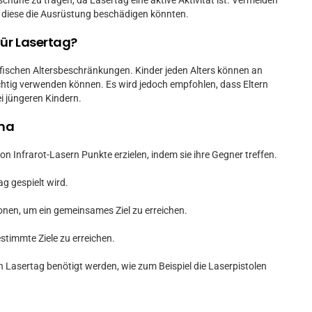
huhe zu tragen, da Lasertag eine aktive Aktivität ist. Vermeiden
a diese die Ausrüstung beschädigen könnten.
für Lasertag?
fischen Altersbeschränkungen. Kinder jeden Alters können an
richtig verwenden können. Es wird jedoch empfohlen, dass Eltern
i jüngeren Kindern.
ema
von Infrarot-Lasern Punkte erzielen, indem sie ihre Gegner treffen.
ag gespielt wird.
en, um ein gemeinsames Ziel zu erreichen.
stimmte Ziele zu erreichen.
n Lasertag benötigt werden, wie zum Beispiel die Laserpistolen