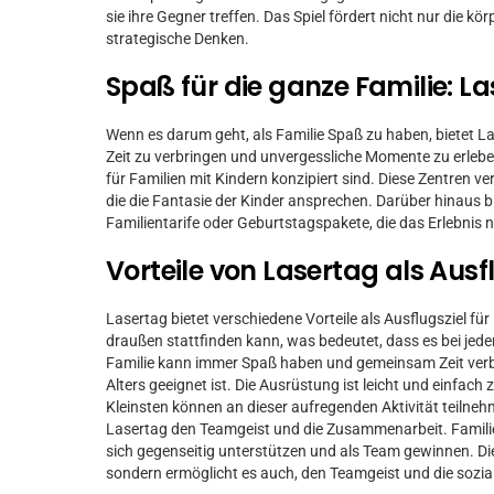
sie ihre Gegner treffen. Das Spiel fördert nicht nur die kö
strategische Denken.
Spaß für die ganze Familie: La
Wenn es darum geht, als Familie Spaß zu haben, bietet L
Zeit zu verbringen und unvergessliche Momente zu erleben
für Familien mit Kindern konzipiert sind. Diese Zentren 
die die Fantasie der Kinder ansprechen. Darüber hinaus bi
Familientarife oder Geburtstagspakete, die das Erlebnis
Vorteile von Lasertag als Ausfl
Lasertag bietet verschiedene Vorteile als Ausflugsziel für 
draußen stattfinden kann, was bedeutet, dass es bei jede
Familie kann immer Spaß haben und gemeinsam Zeit verbrin
Alters geeignet ist. Die Ausrüstung ist leicht und einfach
Kleinsten können an dieser aufregenden Aktivität teilneh
Lasertag den Teamgeist und die Zusammenarbeit. Famili
sich gegenseitig unterstützen und als Team gewinnen. Di
sondern ermöglicht es auch, den Teamgeist und die sozial