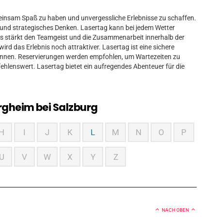
emeinsam Spaß zu haben und unvergessliche Erlebnisse zu schaffen.
ion und strategisches Denken. Lasertag kann bei jedem Wetter
. Es stärkt den Teamgeist und die Zusammenarbeit innerhalb der
wird das Erlebnis noch attraktiver. Lasertag ist eine sichere
n können. Reservierungen werden empfohlen, um Wartezeiten zu
lenswert. Lasertag bietet ein aufregendes Abenteuer für die
rgheim bei Salzburg
H
I
J
K
L
M
N
O
P
U
V
W
X
Y
Z
NACH OBEN