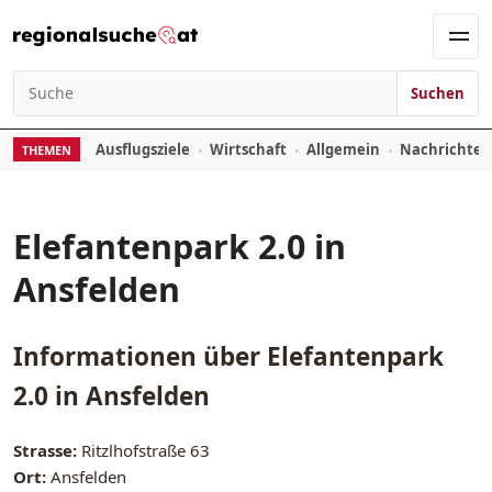
Zum Inhalt springen
Men
Suchen
Suchen nach:
Ausflugsziele
Wirtschaft
Allgemein
Nachrichte
THEMEN
Elefantenpark 2.0 in
Ansfelden
Informationen über
Elefantenpark
2.0 in Ansfelden
Strasse:
Ritzlhofstraße 63
Ort:
Ansfelden