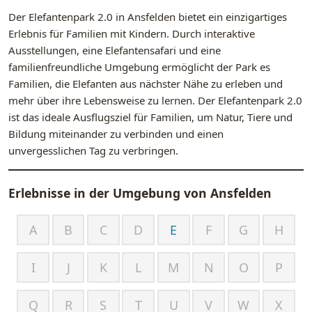
Der Elefantenpark 2.0 in Ansfelden bietet ein einzigartiges
Erlebnis für Familien mit Kindern. Durch interaktive
Ausstellungen, eine Elefantensafari und eine
familienfreundliche Umgebung ermöglicht der Park es
Familien, die Elefanten aus nächster Nähe zu erleben und
mehr über ihre Lebensweise zu lernen. Der Elefantenpark 2.0
ist das ideale Ausflugsziel für Familien, um Natur, Tiere und
Bildung miteinander zu verbinden und einen
unvergesslichen Tag zu verbringen.
Erlebnisse in der Umgebung von
Ansfelden
A
B
C
D
E
F
G
H
I
J
K
L
M
N
O
P
Q
R
S
T
U
V
W
X