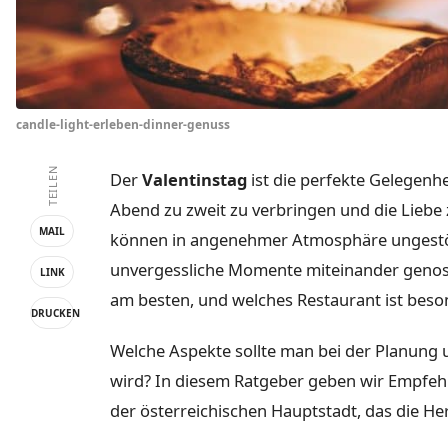
candle-light-erleben-dinner-genuss
TEILEN
Der
Valentinstag
ist die perfekte Gelegenh
Abend zu zweit zu verbringen und die Liebe 
MAIL
können in angenehmer Atmosphäre ungestört
unvergessliche Momente miteinander genos
LINK
am besten, und welches Restaurant ist bes
DRUCKEN
Welche Aspekte sollte man bei der Planung 
wird? In diesem Ratgeber geben wir Empfehl
der österreichischen Hauptstadt, das die He