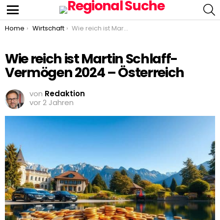
S
Menu
You are here:
Home
Wirtschaft
Wie reich ist Martin Schlaff- Vermögen 2024 – Österreich
Wie reich ist Martin Schlaff-
Vermögen 2024 – Österreich
von
Redaktion
vor 2 Jahren