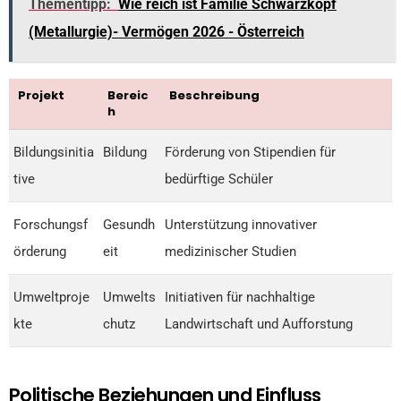
Thementipp:
Wie reich ist Familie Schwarzkopf
(Metallurgie)- Vermögen 2026 - Österreich
Projekt
Bereic
Beschreibung
h
Bildungsinitia
Bildung
Förderung von Stipendien für
tive
bedürftige Schüler
Forschungsf
Gesundh
Unterstützung innovativer
örderung
eit
medizinischer Studien
Umweltproje
Umwelts
Initiativen für nachhaltige
kte
chutz
Landwirtschaft und Aufforstung
Politische Beziehungen und Einfluss