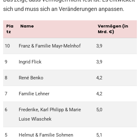
sich und muss sich an Veränderungen anpassen.
Pla
Name
Vermögen (in
tz
Mrd. €)
10
Franz & Familie Mayr-Melnhof
3,9
9
Ingrid Flick
3,9
8
René Benko
4,2
7
Familie Lehner
4,2
6
Frederike, Karl Philipp & Marie
5,0
Luise Wlaschek
5
Helmut & Familie Sohmen
5,1