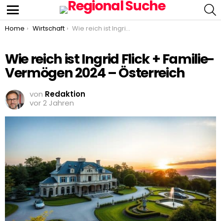
S
Menu
You are here:
Home
Wirtschaft
Wie reich ist Ingrid Flick + Familie- Vermögen 2024 – Österreich
Wie reich ist Ingrid Flick + Familie-
Vermögen 2024 – Österreich
von
Redaktion
vor 2 Jahren