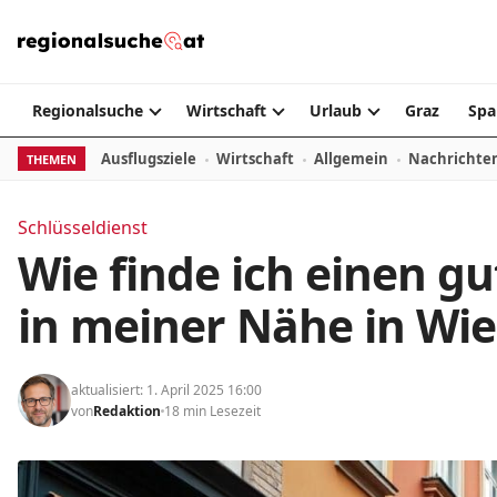
Zum Inhalt springen
Regionalsuche
Wirtschaft
Urlaub
Graz
Spa
Ausflugsziele
Wirtschaft
Allgemein
Nachrichte
THEMEN
Schlüsseldienst
Wie finde ich einen gu
in meiner Nähe in Wie
aktualisiert: 1. April 2025 16:00
von
Redaktion
18 min Lesezeit