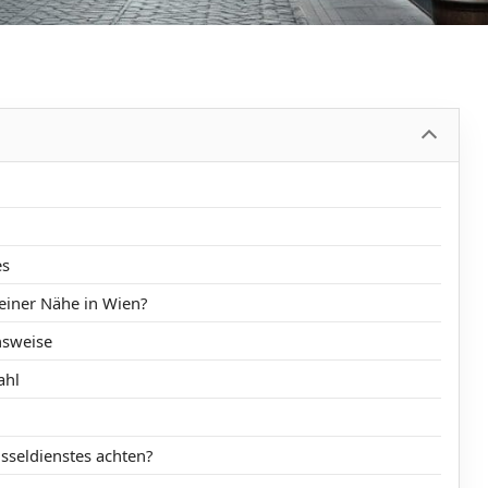
es
meiner Nähe in Wien?
nsweise
ahl
sseldienstes achten?