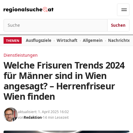
Zum Inhalt springen
Men
Suchen
Suchen nach:
Ausflugsziele
Wirtschaft
Allgemein
Nachrichte
THEMEN
Dienstleistungen
Welche Frisuren Trends 2024
für Männer sind in Wien
angesagt? – Herrenfriseur
Wien finden
aktualisiert: 1. April 2025 16:02
von
Redaktion
14 min Lesezeit