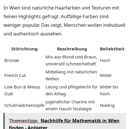
In Wien sind natürliche Haarfarben und Texturen mit
feinen Highlights gefragt. Auffällige Farben sind
weniger populär. Das zeigt, Menschen wollen individuell
und authentisch aussehen.
Stilrichtung
Beschreibung
Beliebtheit
Mix aus Blond und Braun,
Bronde
Hoch
universell schmeichelhaft
Mittellang mit natürlichen
French Cut
Mittel
Wellen
Low Bun & Messy
Lässig und pflegeleicht für
Mittel bis
Dutt
den Alltag
hoch
Jugendlicher Charme mit
Schulmädchenzöpfe
Niedrig
einem Hauch Nostalgie
Thementipp:
Nachhilfe für Mathematik in Wien
finden - Anbieter