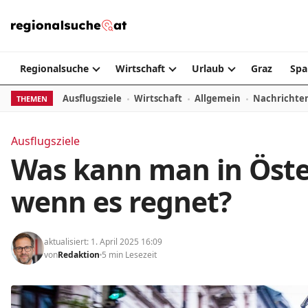
Zum Inhalt springen
Regionalsuche
Wirtschaft
Urlaub
Graz
Spa
Ausflugsziele
Wirtschaft
Allgemein
Nachrichte
THEMEN
Ausflugsziele
Was kann man in Öste
wenn es regnet?
aktualisiert: 1. April 2025 16:09
von
Redaktion
5 min Lesezeit