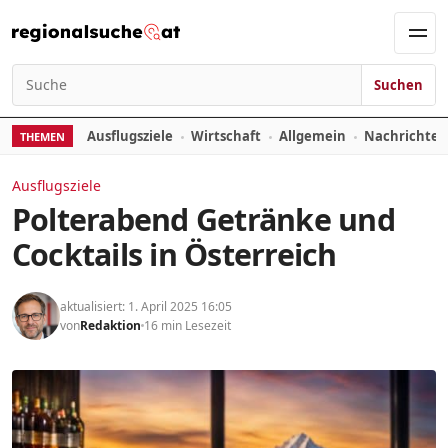
Zum Inhalt springen
Men
Suchen
Suchen nach:
Ausflugsziele
Wirtschaft
Allgemein
Nachrichte
THEMEN
Ausflugsziele
Polterabend Getränke und
Cocktails in Österreich
aktualisiert: 1. April 2025 16:05
von
Redaktion
16 min Lesezeit