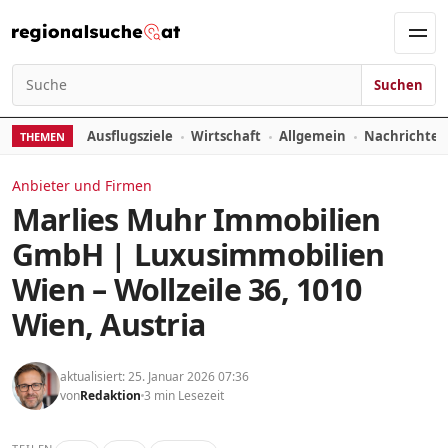
Zum Inhalt springen
Men
Suchen
Suchen nach:
Ausflugsziele
Wirtschaft
Allgemein
Nachrichte
THEMEN
Anbieter und Firmen
Marlies Muhr Immobilien
GmbH | Luxusimmobilien
Wien – Wollzeile 36, 1010
Wien, Austria
aktualisiert: 25. Januar 2026 07:36
von
Redaktion
3 min Lesezeit