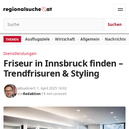
Zum Inhalt springen
Men
Suchen
Suchen nach:
Ausflugsziele
Wirtschaft
Allgemein
Nachrichte
THEMEN
Dienstleistungen
Friseur in Innsbruck finden –
Trendfrisuren & Styling
aktualisiert: 1. April 2025 16:02
von
Redaktion
19 min Lesezeit