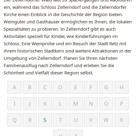
ein, während das Schloss Zellerndorf und die Zellerndorfer
Kirche einen Einblick in die Geschichte der Region bieten.
Weingüter und Gasthäuser ermöglichen es Ihnen, die lokalen
Spezialitäten zu probieren. In Zellerndorf gibt es auch
Aktivitäten speziell für Kinder, wie Kinderführungen im
Schloss. Eine Weinprobe und ein Besuch der Stadt Retz mit
ihrem historischen Stadtkern sind weitere Attraktionen in der
Umgebung von Zellerndorf. Planen Sie Ihren nächsten
Familienausflug nach Zellerndorf und erleben Sie die
Schönheit und Vielfalt dieser Region selbst.
A
B
C
D
E
F
G
H
I
J
K
L
M
N
O
P
Q
R
S
T
U
V
W
X