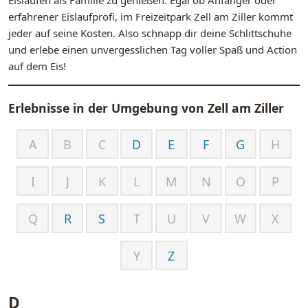
Eislaufen als Familie zu genießen. Egal ob Anfänger oder
erfahrener Eislaufprofi, im Freizeitpark Zell am Ziller kommt
jeder auf seine Kosten. Also schnapp dir deine Schlittschuhe
und erlebe einen unvergesslichen Tag voller Spaß und Action
auf dem Eis!
Erlebnisse in der Umgebung von
Zell am Ziller
A
B
C
D
E
F
G
H
I
J
K
L
M
N
O
P
Q
R
S
T
U
V
W
X
Y
Z
D