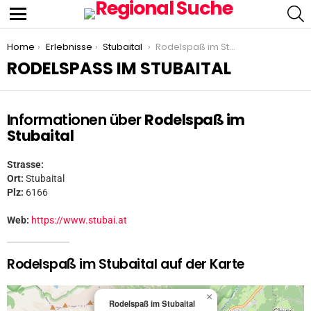
S
Menu
You are here:
Home
Erlebnisse
Stubaital
Rodelspaß im Stubaital
RODELSPASS IM STUBAITAL
Informationen über
Rodelspaß im
Stubaital
Strasse:
Ort:
Stubaital
Plz:
6166
Web:
https://www.stubai.at
Rodelspaß im Stubaital auf der Karte
×
Rodelspaß im Stubaital