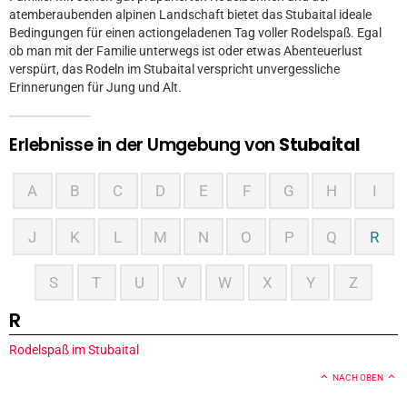
atemberaubenden alpinen Landschaft bietet das Stubaital ideale
Bedingungen für einen actiongeladenen Tag voller Rodelspaß. Egal
ob man mit der Familie unterwegs ist oder etwas Abenteuerlust
verspürt, das Rodeln im Stubaital verspricht unvergessliche
Erinnerungen für Jung und Alt.
Erlebnisse in der Umgebung von
Stubaital
A
B
C
D
E
F
G
H
I
J
K
L
M
N
O
P
Q
R
S
T
U
V
W
X
Y
Z
R
Rodelspaß im Stubaital
NACH OBEN