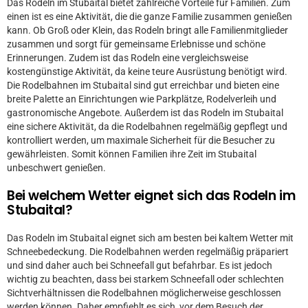
Das Rodeln im Stubaital bietet zahlreiche Vorteile für Familien. Zum
einen ist es eine Aktivität, die die ganze Familie zusammen genießen
kann. Ob Groß oder Klein, das Rodeln bringt alle Familienmitglieder
zusammen und sorgt für gemeinsame Erlebnisse und schöne
Erinnerungen. Zudem ist das Rodeln eine vergleichsweise
kostengünstige Aktivität, da keine teure Ausrüstung benötigt wird.
Die Rodelbahnen im Stubaital sind gut erreichbar und bieten eine
breite Palette an Einrichtungen wie Parkplätze, Rodelverleih und
gastronomische Angebote. Außerdem ist das Rodeln im Stubaital
eine sichere Aktivität, da die Rodelbahnen regelmäßig gepflegt und
kontrolliert werden, um maximale Sicherheit für die Besucher zu
gewährleisten. Somit können Familien ihre Zeit im Stubaital
unbeschwert genießen.
Bei welchem Wetter eignet sich das Rodeln im
Stubaital?
Das Rodeln im Stubaital eignet sich am besten bei kaltem Wetter mit
Schneebedeckung. Die Rodelbahnen werden regelmäßig präpariert
und sind daher auch bei Schneefall gut befahrbar. Es ist jedoch
wichtig zu beachten, dass bei starkem Schneefall oder schlechten
Sichtverhältnissen die Rodelbahnen möglicherweise geschlossen
werden können. Daher empfiehlt es sich, vor dem Besuch der