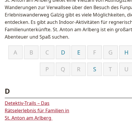
St. Anton am Arlberg bietet eine Vielzahl von Ausflugszie
Wanderungen zur Verwallsee über den Besuch des Funpa
Erlebniswanderweg Galzig gibt es viele Möglichkeiten, d
entdecken. Es gibt auch Indoor-Aktivitäten für regnerisc
Familienunterkünfte. St. Anton am Arlberg ist ein großarti
Abenteuer und Spaß suchen.
A
B
C
D
E
F
G
H
P
Q
R
S
T
U
D
Detektiv-Trails – Das
Rätselerlebnis für Familien in
St. Anton am Arlberg