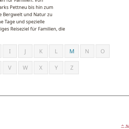
len für Familien. Von
rks Pettneu bis hin zum
ie Bergwelt und Natur zu
he Tage und spezielle
ges Reiseziel für Familien, die
I
J
K
L
M
N
O
V
W
X
Y
Z
N