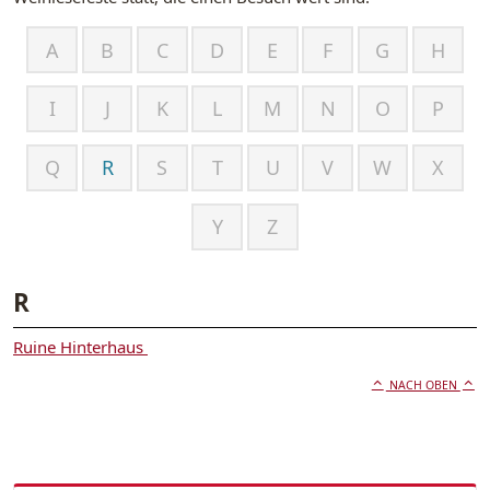
A
B
C
D
E
F
G
H
I
J
K
L
M
N
O
P
Q
R
S
T
U
V
W
X
Y
Z
R
Ruine Hinterhaus
NACH OBEN