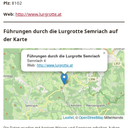
Plz:
8102
Web:
http://www.lurgrotte.at
Führungen durch die Lurgrotte Semriach auf
der Karte
×
Führungen durch die Lurgrotte Semriach
Semriach 4
Web:
http://www.lurgrotte.at
Leaflet
, ©
OpenStreetMap
Mitwirkende
Die Daten wurden mit bestem Wissen und Gewissen erhoben, haben