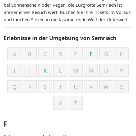
bei Sonnenschein oder Regen, die Lurgrotte Semriach ist
immer einen Besuch wert. Buchen Sie Ihre Tickets im Voraus
und tauchen Sie ein in die faszinierende Welt der Unterwelt.
Erlebnisse in der Umgebung von
Semriach
A
B
C
D
E
F
G
H
I
J
K
L
M
N
O
P
Q
R
S
T
U
V
W
X
Y
Z
F