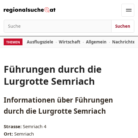
Zum Inhalt springen
Men
Suchen
Suchen nach:
Ausflugsziele
Wirtschaft
Allgemein
Nachrichte
THEMEN
Führungen durch die
Lurgrotte Semriach
Informationen über
Führungen
durch die Lurgrotte Semriach
Strasse:
Semriach 4
Ort:
Semriach