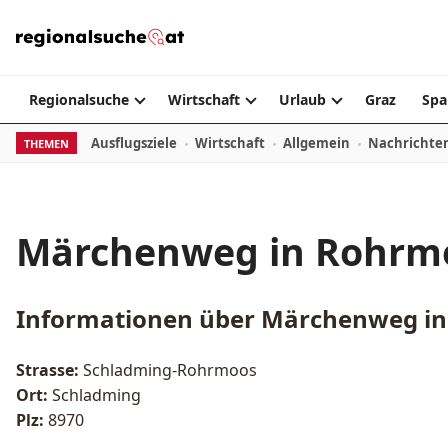
Zum Inhalt springen
Regionalsuche
Wirtschaft
Urlaub
Graz
Spa
Ausflugsziele
Wirtschaft
Allgemein
Nachrichte
THEMEN
Märchenweg in Rohrmo
Informationen über
Märchenweg in
Strasse:
Schladming-Rohrmoos
Ort:
Schladming
Plz:
8970