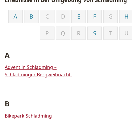
A
B
C
D
E
F
G
H
P
Q
R
S
T
U
A
Advent in Schladming –
Schladminger Bergweihnacht
B
Bikepark Schladming