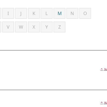
I
J
K
L
M
N
O
V
W
X
Y
Z
N
N