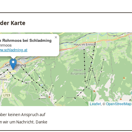
der Karte
×
n Rohrmoos bei Schladming
hrmoos
ww.schladming.at
Leaflet
, ©
OpenStreetMap
ber keinen Anspruch auf
ten wir um Nachricht. Danke