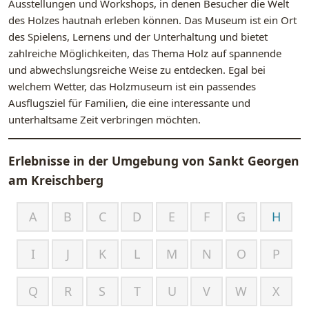
Ausstellungen und Workshops, in denen Besucher die Welt
des Holzes hautnah erleben können. Das Museum ist ein Ort
des Spielens, Lernens und der Unterhaltung und bietet
zahlreiche Möglichkeiten, das Thema Holz auf spannende
und abwechslungsreiche Weise zu entdecken. Egal bei
welchem Wetter, das Holzmuseum ist ein passendes
Ausflugsziel für Familien, die eine interessante und
unterhaltsame Zeit verbringen möchten.
Erlebnisse in der Umgebung von
Sankt Georgen
am Kreischberg
A
B
C
D
E
F
G
H
I
J
K
L
M
N
O
P
Q
R
S
T
U
V
W
X