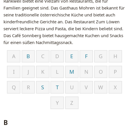
Rankweil bietet eine Vielzahl von Restaurants, die für
Familien geeignet sind. Das Gasthaus Mohren ist bekannt für
seine traditionelle österreichische Küche und bietet auch
kinderfreundliche Gerichte an. Das Restaurant Zum Löwen
serviert leckere Pizza und Pasta, die bei Kindern beliebt sind.
Das Café Sonnberg bietet hausgemachte Kuchen und Snacks
für einen süßen Nachmittagssnack.
A
B
C
D
E
F
G
H
I
J
K
L
M
N
O
P
Q
R
S
T
U
V
W
X
Y
Z
B