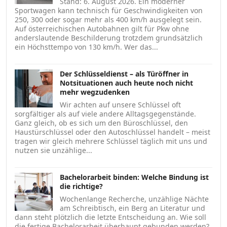
Stand: 6. August 2026. Ein moderner
Sportwagen kann technisch für Geschwindigkeiten von
250, 300 oder sogar mehr als 400 km/h ausgelegt sein.
Auf österreichischen Autobahnen gilt für Pkw ohne
anderslautende Beschilderung trotzdem grundsätzlich
ein Höchsttempo von 130 km/h. Wer das...
Der Schlüsseldienst – als Türöffner in
Notsituationen auch heute noch nicht
mehr wegzudenken
Wir achten auf unsere Schlüssel oft
sorgfältiger als auf viele andere Alltagsgegenstände.
Ganz gleich, ob es sich um den Büroschlüssel, den
Haustürschlüssel oder den Autoschlüssel handelt – meist
tragen wir gleich mehrere Schlüssel täglich mit uns und
nutzen sie unzählige...
Bachelorarbeit binden: Welche Bindung ist
die richtige?
Wochenlange Recherche, unzählige Nächte
am Schreibtisch, ein Berg an Literatur und
dann steht plötzlich die letzte Entscheidung an. Wie soll
die fertige Bachelorarbeit überhaupt gebunden werden?