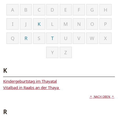
A
B
C
D
E
F
G
H
I
J
K
L
M
N
O
P
Q
R
S
T
U
V
W
X
Y
Z
K
Kindergeburtstag im Thayatal
Vitalbad in Raabs an der Thaya
NACH OBEN
R