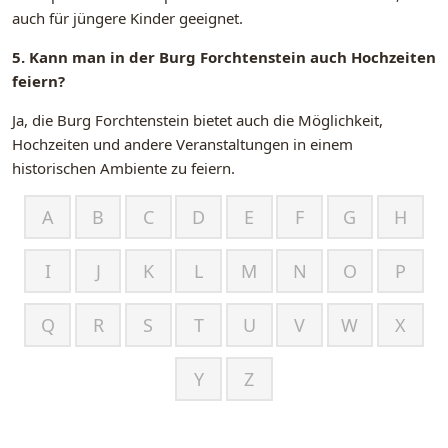
auch für jüngere Kinder geeignet.
5. Kann man in der Burg Forchtenstein auch Hochzeiten
feiern?
Ja, die Burg Forchtenstein bietet auch die Möglichkeit,
Hochzeiten und andere Veranstaltungen in einem
historischen Ambiente zu feiern.
A
B
C
D
E
F
G
H
I
J
K
L
M
N
O
P
Q
R
S
T
U
V
W
X
Y
Z