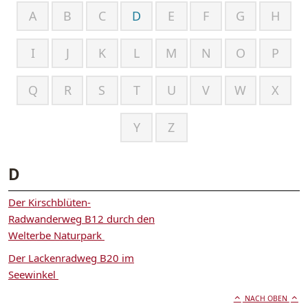
A
B
C
D
E
F
G
H
I
J
K
L
M
N
O
P
Q
R
S
T
U
V
W
X
Y
Z
D
Der Kirschblüten-
Radwanderweg B12 durch den
Welterbe Naturpark
Der Lackenradweg B20 im
Seewinkel
NACH OBEN