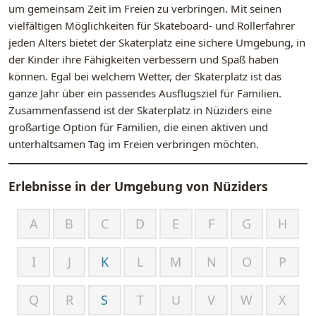
um gemeinsam Zeit im Freien zu verbringen. Mit seinen
vielfältigen Möglichkeiten für Skateboard- und Rollerfahrer
jeden Alters bietet der Skaterplatz eine sichere Umgebung, in
der Kinder ihre Fähigkeiten verbessern und Spaß haben
können. Egal bei welchem Wetter, der Skaterplatz ist das
ganze Jahr über ein passendes Ausflugsziel für Familien.
Zusammenfassend ist der Skaterplatz in Nüziders eine
großartige Option für Familien, die einen aktiven und
unterhaltsamen Tag im Freien verbringen möchten.
Erlebnisse in der Umgebung von
Nüziders
A
B
C
D
E
F
G
H
I
J
K
L
M
N
O
P
Q
R
S
T
U
V
W
X