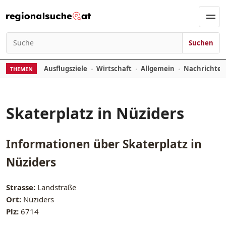
Zum Inhalt springen
Men
Suchen
Suchen nach:
Ausflugsziele
Wirtschaft
Allgemein
Nachrichte
THEMEN
Skaterplatz in Nüziders
Informationen über
Skaterplatz in
Nüziders
Strasse:
Landstraße
Ort:
Nüziders
Plz:
6714