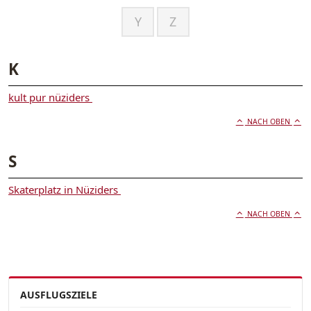
Y
Z
K
kult pur nüziders
NACH OBEN
S
Skaterplatz in Nüziders
NACH OBEN
AUSFLUGSZIELE