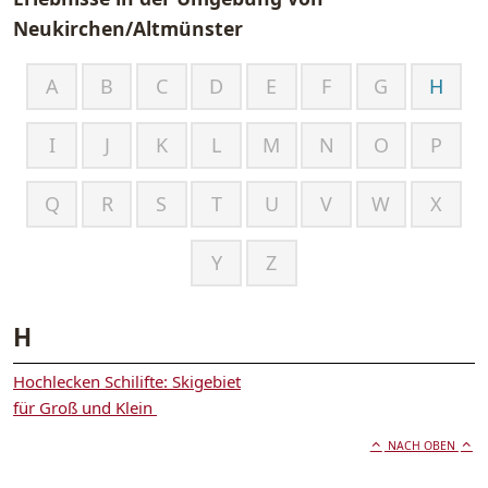
Neukirchen/Altmünster
A
B
C
D
E
F
G
H
I
J
K
L
M
N
O
P
Q
R
S
T
U
V
W
X
Y
Z
H
Hochlecken Schilifte: Skigebiet
für Groß und Klein
NACH OBEN