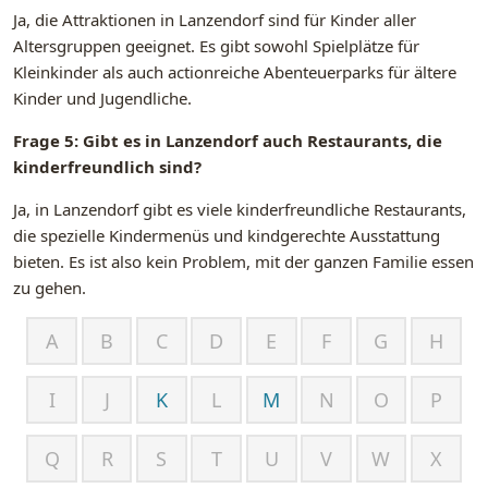
Ja, die Attraktionen in Lanzendorf sind für Kinder aller
Altersgruppen geeignet. Es gibt sowohl Spielplätze für
Kleinkinder als auch actionreiche Abenteuerparks für ältere
Kinder und Jugendliche.
Frage 5: Gibt es in Lanzendorf auch Restaurants, die
kinderfreundlich sind?
Ja, in Lanzendorf gibt es viele kinderfreundliche Restaurants,
die spezielle Kindermenüs und kindgerechte Ausstattung
bieten. Es ist also kein Problem, mit der ganzen Familie essen
zu gehen.
A
B
C
D
E
F
G
H
I
J
K
L
M
N
O
P
Q
R
S
T
U
V
W
X