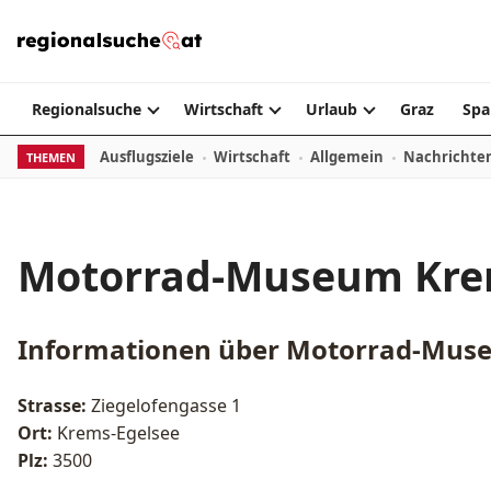
Zum Inhalt springen
Regionalsuche
Wirtschaft
Urlaub
Graz
Spa
Ausflugsziele
Wirtschaft
Allgemein
Nachrichte
THEMEN
Motorrad-Museum Kre
Informationen über
Motorrad-Muse
Strasse:
Ziegelofengasse 1
Ort:
Krems-Egelsee
Plz:
3500