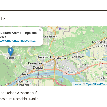
rte
×
Museum Krems – Egelsee
asse 1
//www.motorrad-museum.at
Leaflet
, ©
OpenStreetMap
ber keinen Anspruch auf
ten wir um Nachricht. Danke