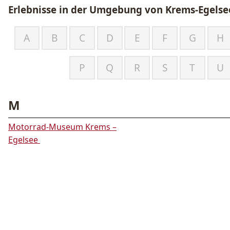
Erlebnisse in der Umgebung von
Krems-Egelse
A
B
C
D
E
F
G
H
P
Q
R
S
T
U
M
Motorrad-Museum Krems –
Egelsee