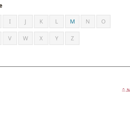
e
I
J
K
L
M
N
O
V
W
X
Y
Z
N