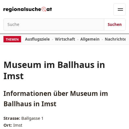
Zum Inhalt springen
Men
Suchen
Suchen nach:
Ausflugsziele
Wirtschaft
Allgemein
Nachrichte
THEMEN
Museum im Ballhaus in
Imst
Informationen über
Museum im
Ballhaus in Imst
Strasse:
Ballgasse 1
Ort:
Imst