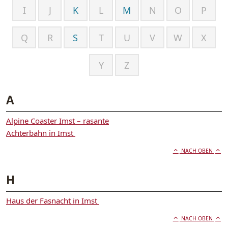
I
J
K
L
M
N
O
P
Q
R
S
T
U
V
W
X
Y
Z
A
Alpine Coaster Imst – rasante
Achterbahn in Imst
NACH OBEN
H
Haus der Fasnacht in Imst
NACH OBEN