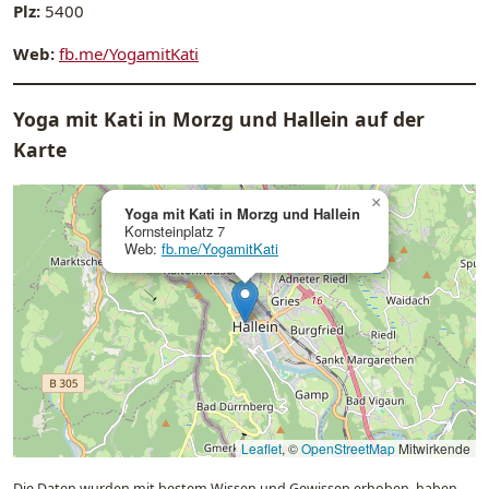
Plz:
5400
Web:
fb.me/YogamitKati
Yoga mit Kati in Morzg und Hallein auf der
Karte
×
Yoga mit Kati in Morzg und Hallein
Kornsteinplatz 7
Web:
fb.me/YogamitKati
Leaflet
, ©
OpenStreetMap
Mitwirkende
Die Daten wurden mit bestem Wissen und Gewissen erhoben, haben