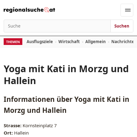
Zum Inhalt springen
Men
Suchen
Suchen nach:
Ausflugsziele
Wirtschaft
Allgemein
Nachrichte
THEMEN
Yoga mit Kati in Morzg und
Hallein
Informationen über
Yoga mit Kati in
Morzg und Hallein
Strasse:
Kornsteinplatz 7
Ort:
Hallein