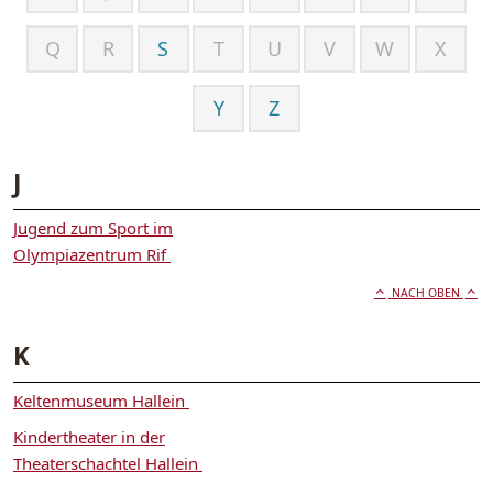
Q
R
S
T
U
V
W
X
Y
Z
J
Jugend zum Sport im
Olympiazentrum Rif
NACH OBEN
K
Keltenmuseum Hallein
Kindertheater in der
Theaterschachtel Hallein