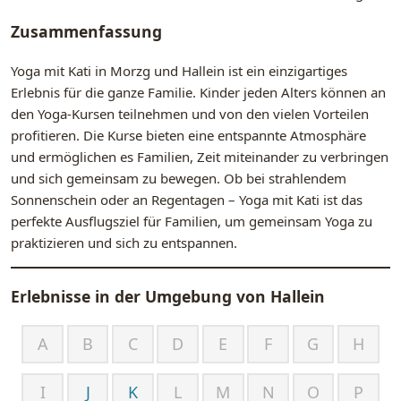
Zusammenfassung
Yoga mit Kati in Morzg und Hallein ist ein einzigartiges
Erlebnis für die ganze Familie. Kinder jeden Alters können an
den Yoga-Kursen teilnehmen und von den vielen Vorteilen
profitieren. Die Kurse bieten eine entspannte Atmosphäre
und ermöglichen es Familien, Zeit miteinander zu verbringen
und sich gemeinsam zu bewegen. Ob bei strahlendem
Sonnenschein oder an Regentagen – Yoga mit Kati ist das
perfekte Ausflugsziel für Familien, um gemeinsam Yoga zu
praktizieren und sich zu entspannen.
Erlebnisse in der Umgebung von
Hallein
A
B
C
D
E
F
G
H
I
J
K
L
M
N
O
P