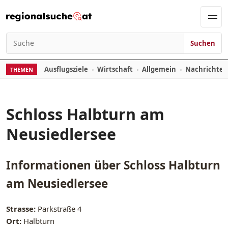
Zum Inhalt springen
Men
Suchen
Suchen nach:
Ausflugsziele
Wirtschaft
Allgemein
Nachrichte
THEMEN
Schloss Halbturn am
Neusiedlersee
Informationen über
Schloss Halbturn
am Neusiedlersee
Strasse:
Parkstraße 4
Ort:
Halbturn