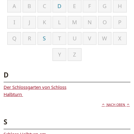
A
B
C
D
E
F
G
H
I
J
K
L
M
N
O
P
Q
R
S
T
U
V
W
X
Y
Z
D
Der Schlossgarten von Schloss
Halbturn
NACH OBEN
S