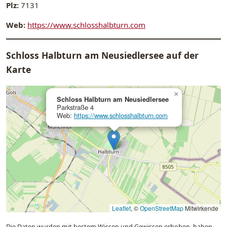
Plz:
7131
Web:
https://www.schlosshalbturn.com
Schloss Halbturn am Neusiedlersee auf der
Karte
×
Schloss Halbturn am Neusiedlersee
Parkstraße 4
Web:
https://www.schlosshalbturn.com
Leaflet
, ©
OpenStreetMap
Mitwirkende
Die Daten wurden mit bestem Wissen und Gewissen erhoben, haben