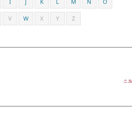
I
J
K
L
M
N
O
V
W
X
Y
Z
N