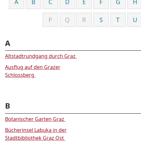
A
B
C
D
E
F
G
H
P
Q
R
S
T
U
A
Altstadtrundgang durch Graz
Ausflug auf den Grazer
Schlossberg
B
Botanischer Garten Graz
Bücherinsel Labuka in der
Stadtbibliothek Graz Ost