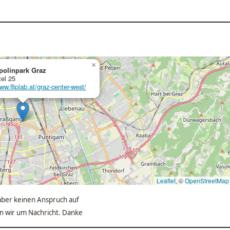
×
polinpark Graz
el 25
ww.fliplab.at/graz-center-west/
Leaflet
, ©
OpenStreetMap
ber keinen Anspruch auf
ten wir um Nachricht. Danke