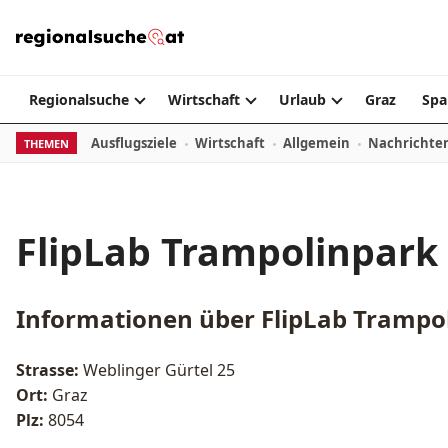
Zum Inhalt springen
Regionalsuche
Wirtschaft
Urlaub
Graz
Spa
Ausflugsziele
Wirtschaft
Allgemein
Nachrichte
THEMEN
FlipLab Trampolinpark
Informationen über
FlipLab Trampo
Strasse:
Weblinger Gürtel 25
Ort:
Graz
Plz:
8054