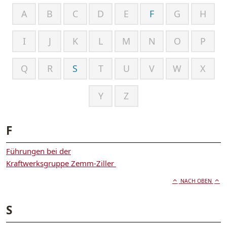
A
B
C
D
E
F
G
H
I
J
K
L
M
N
O
P
Q
R
S
T
U
V
W
X
Y
Z
F
Führungen bei der
Kraftwerksgruppe Zemm-Ziller
NACH OBEN
S