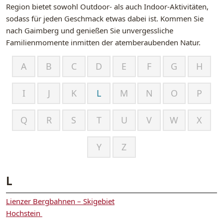
Region bietet sowohl Outdoor- als auch Indoor-Aktivitäten,
sodass für jeden Geschmack etwas dabei ist. Kommen Sie
nach Gaimberg und genießen Sie unvergessliche
Familienmomente inmitten der atemberaubenden Natur.
A
B
C
D
E
F
G
H
I
J
K
L
M
N
O
P
Q
R
S
T
U
V
W
X
Y
Z
L
Lienzer Bergbahnen – Skigebiet
Hochstein