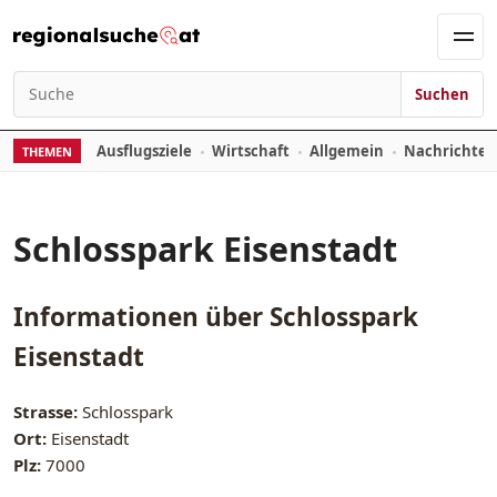
Zum Inhalt springen
Men
Suchen
Suchen nach:
Ausflugsziele
Wirtschaft
Allgemein
Nachrichte
THEMEN
Schlosspark Eisenstadt
Informationen über
Schlosspark
Eisenstadt
Strasse:
Schlosspark
Ort:
Eisenstadt
Plz:
7000