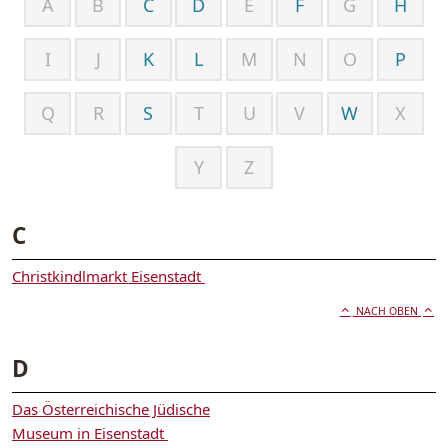
A
B
C
D
E
F
G
H
I
J
K
L
M
N
O
P
Q
R
S
T
U
V
W
X
Y
Z
C
Christkindlmarkt Eisenstadt
NACH OBEN
D
Das Österreichische Jüdische
Museum in Eisenstadt