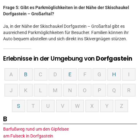
Frage 5: Gibt es Parkmöglichkeiten in der Nähe der Skischaukel
Dorfgastein – Großarltal?
Ja, in der Nähe der Skischaukel Dorfgastein – Großarltal gibt es
ausreichend Parkmöglichkeiten für Besucher. Familien können ihr
Auto bequem abstellen und sich direkt ins Skivergnügen stürzen.
Erlebnisse in der Umgebung von
Dorfgastein
A
B
C
D
E
F
G
H
I
J
K
L
M
N
O
P
Q
R
S
T
U
V
W
X
Y
Z
B
Barfußweg rund um den Gipfelsee
am Fulseck in Dorfgastein