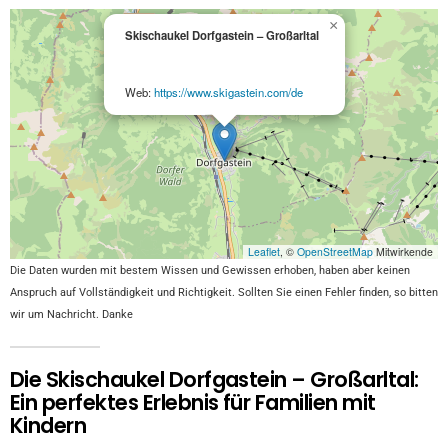
×
Skischaukel Dorfgastein – Großarltal
Web:
https://www.skigastein.com/de
Leaflet
, ©
OpenStreetMap
Mitwirkende
Die Daten wurden mit bestem Wissen und Gewissen erhoben, haben aber keinen
Anspruch auf Vollständigkeit und Richtigkeit. Sollten Sie einen Fehler finden, so bitten
wir um Nachricht. Danke
Die Skischaukel Dorfgastein – Großarltal:
Ein perfektes Erlebnis für Familien mit
Kindern