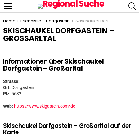
S
Menu
You are here:
Home
Erlebnisse
Dorfgastein
Skischaukel Dorfgastein – Großarltal
SKISCHAUKEL DORFGASTEIN –
GROSSARLTAL
Informationen über
Skischaukel
Dorfgastein – Großarltal
Strasse:
Ort:
Dorfgastein
Plz:
5632
Web:
https://www.skigastein.com/de
Skischaukel Dorfgastein – Großarltal auf der
Karte