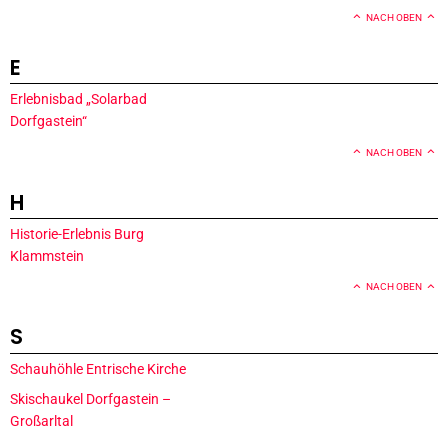
NACH OBEN
E
Erlebnisbad „Solarbad
Dorfgastein“
NACH OBEN
H
Historie-Erlebnis Burg
Klammstein
NACH OBEN
S
Schauhöhle Entrische Kirche
Skischaukel Dorfgastein –
Großarltal